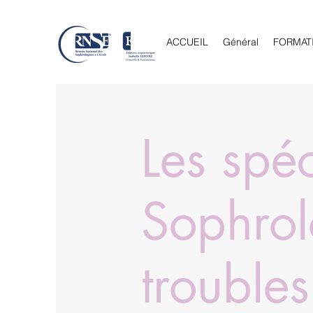
ACCUEIL
Général
FORMAT
Les spéc
Sophrol
trouble