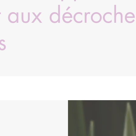
t aux décroche
s