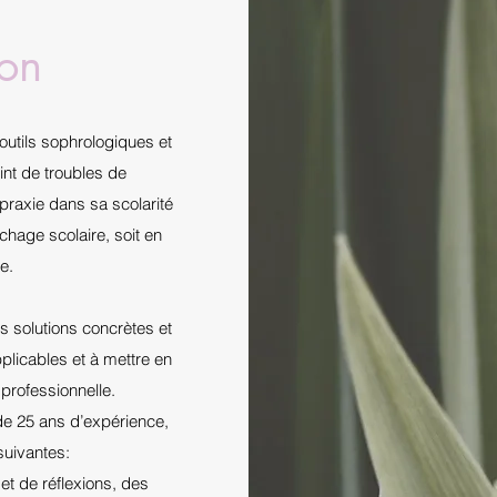
ion
’outils sophrologiques et
int de troubles de
spraxie dans sa scolarité
hage scolaire, soit en
e.
 solutions concrètes et
plicables et à mettre en
 professionnelle.
 de 25 ans d’expérience,
suivantes:
et de réflexions, des