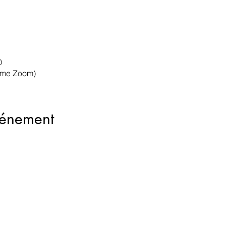
0
orme Zoom)
vénement
Contacts
étable
isabelle.lefevrevallee@gmail