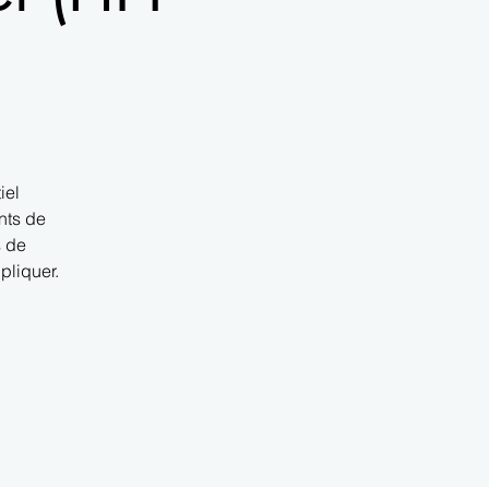
iel
nts de
s de
pliquer.