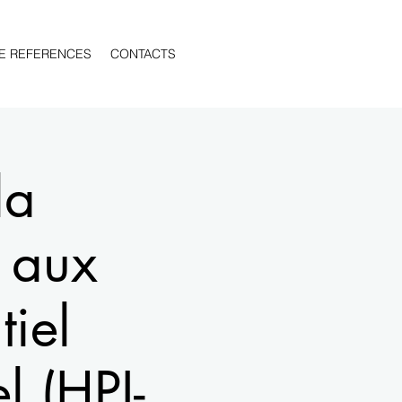
E REFERENCES
CONTACTS
la
 aux
tiel
l (HPI-