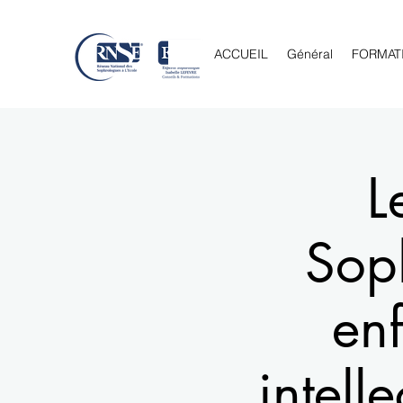
ACCUEIL
Général
FORMAT
L
Sop
enf
intell