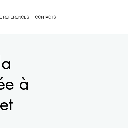
E REFERENCES
CONTACTS
la
ée à
et