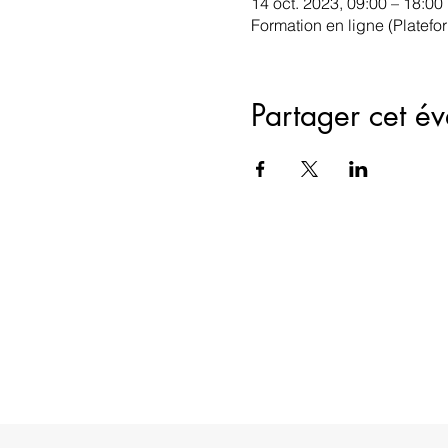
14 oct. 2023, 09:00 – 18:00
Formation en ligne (Platef
Partager cet é
ESIL
Adresse
18 Rue du Conn
60500 Chantilly