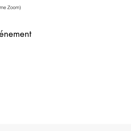
orme Zoom)
vénement
Contacts
étable
isabelle.lefevrevallee@gmail
06 60 57 93 90
Formulaire de contact