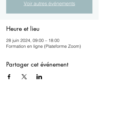
Voir autres événements
Heure et lieu
28 juin 2024, 09:00 – 18:00
Formation en ligne (Plateforme Zoom)
Partager cet événement
ESIL
isabelle.lefevrevallee@gmail.com
06 60 57 93 90
Formulaire de contact