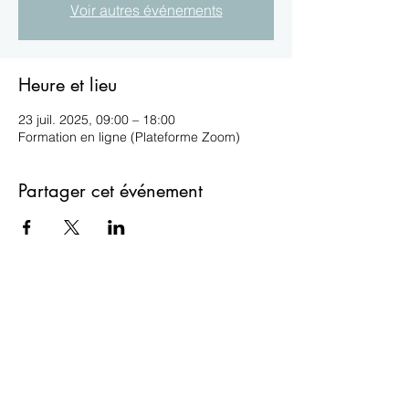
Voir autres événements
Heure et lieu
23 juil. 2025, 09:00 – 18:00
Formation en ligne (Plateforme Zoom)
Partager cet événement
ESIL
isabelle.lefevrevallee@gmail.com
06 60 57 93 90
Formulaire de contact