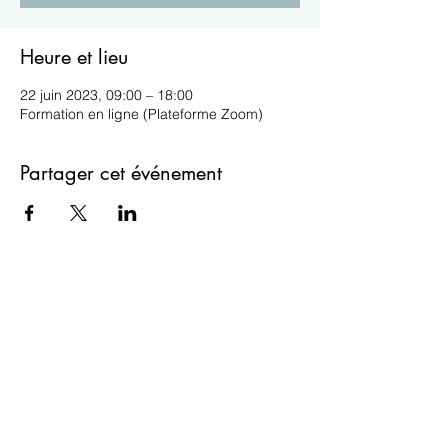
Heure et lieu
22 juin 2023, 09:00 – 18:00
Formation en ligne (Plateforme Zoom)
Partager cet événement
ESIL
isabelle.lefevrevallee@gmail.com
06 60 57 93 90
Formulaire de contact
18 Rue du Connétable
60500 Chantilly