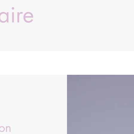
aire
ion