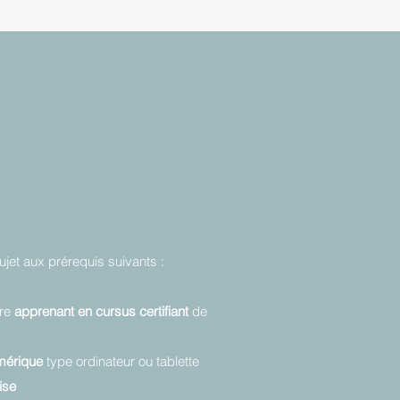
jet aux prérequis suivants :
tre
apprenant en cursus certifiant
de
umérique
type ordinateur ou tablette
ise